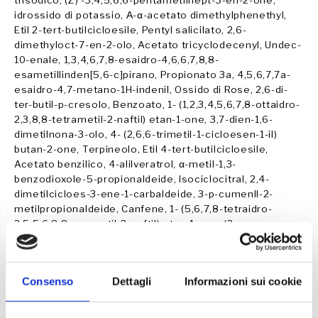
trisodico, (Z) -3,4,5,6,6-pentametilhept-3-en-2-one,
E
idrossido di potassio, Α-α-acetato dimethylphenethyl,
Etil 2-tert-butilcicloesile, Pentyl salicilato, 2,6-
dimethyloct-7-en-2-olo, Acetato tricyclodecenyl, Undec-
10-enale, 1,3,4,6,7,8-esaidro-4,6,6,7,8,8-
esametillinden[5,6-c]pirano, Propionato 3a, 4,5,6,7,7a-
esaidro-4,7-metano-1H-indenil, Ossido di Rose, 2,6-di-
ter-butil-p-cresolo, Benzoato, 1- (1,2,3,4,5,6,7,8-ottaidro-
2,3,8,8-tetrametil-2-naftil) etan-1-one, 3,7-dien-1,6-
dimetilnona-3-olo, 4- (2,6,6-trimetil-1-cicloesen-1-il)
butan-2-one, Terpineolo, Etil 4-tert-butilcicloesile,
Acetato benzilico, 4-alilveratrol, α-metil-1,3-
benzodioxole-5-propionaldeide, Isociclocitral, 2,4-
dimetilcicloes-3-ene-1-carbaldeide, 3-p-cumenIl-2-
metilpropionaldeide, Canfene, 1- (5,6,7,8-tetraidro-
3,5,5,6,8,8-esametil-2-naftil) etan-1-one, (3-
metilbutossi) acetato di allile, (3E) -Oxaciclohexadec-3-
en-2-on per, 6-terz-butil-1,1-dimetilindano-4-il
metilchetone, 4-metilanisolo, 4-metil-3-decen-5-olo,
Consenso
Dettagli
Informazioni sui cookie
Massa di reazione di 5-cloro-2- metil-2H-isotiazol-3-one
e 2-metil-2H-isotiazol-3-one (3:1)