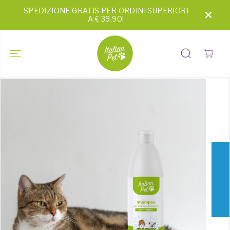
SALTA AL
SPEDIZIONE GRATIS PER ORDINI SUPERIORI
CONTENUTO
A € 39,90!
PASSA ALLE
INFORMAZI
ONI SUL
PRODOTTO