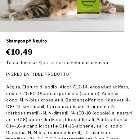
Shampoo pH Neutro
€10,49
P
R
Tasse incluse
Spedizione
calcolata alla cassa
E
INGREDIENTI DEL PRODOTTO
Z
Z
Acqua, Cloruro di sodio, Alcol, C12-14, etossilati solfato,
O
sodio <2,5 EO, Oleato di potassio (sapone), Ammidi,
R
coco, N, N-bis (idrossietil), Benzensolfonico, i derivati ​​4-
E
C10-13-sec-alchil, 1-propanaminium, 3-ammino-N-
G
(carbossimetil) -N, N-dimetil, N- (C8-18 (coppie) e insaturi
O
acile C18) opere derivate., Idrossidi, sali, Acidi solfonici,
L
C14-16-alcano idrossi e C14-16-alchene, sali di sodio,
A
Glicerina, N, N-bis- (carbossimetil) -DL alaninato
R