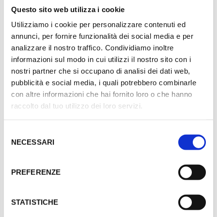
1PET021SN500
Questo sito web utilizza i cookie
Utilizziamo i cookie per personalizzare contenuti ed
SELEZIONARE TAGLIA
annunci, per fornire funzionalità dei social media e per
500 ml
analizzare il nostro traffico. Condividiamo inoltre
informazioni sul modo in cui utilizzi il nostro sito con i
nostri partner che si occupano di analisi dei dati web,
SELEZIONA QUANTITÀ
pubblicità e social media, i quali potrebbero combinarle
con altre informazioni che hai fornito loro o che hanno
D
A
raccolto dal tuo utilizzo dei loro servizi.
i
u
m
m
i
e
S
AGGIUNGI AL CARRELLO
n
n
u
t
NECESSARI
e
i
a
l
r
r
e
e
e
PREFERENZE
l
l
z
a
a
q
q
i
u
u
o
STATISTICHE
a
a
n
n
n