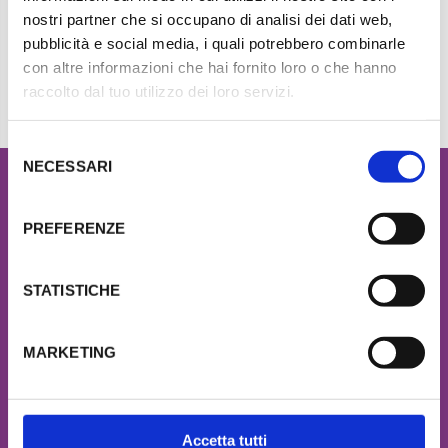
con Olio di Mandorle Dolci -
Asiatica, Urtica Dioica e
100 g
Tea Tree Oil - 50 g
nostri partner che si occupano di analisi dei dati web,
€16,80
€19,80
pubblicità e social media, i quali potrebbero combinarle
con altre informazioni che hai fornito loro o che hanno
raccolto dal tuo utilizzo dei loro servizi.
S
NECESSARI
e
NEWSLETTER
l
e
PREFERENZE
z
ACCETTO LA
PRIVACY POLICY
i
o
STATISTICHE
n
e
MARKETING
d
L'AZIENDA
e
l
SERVIZIO CLIENTI
c
Accetta tutti