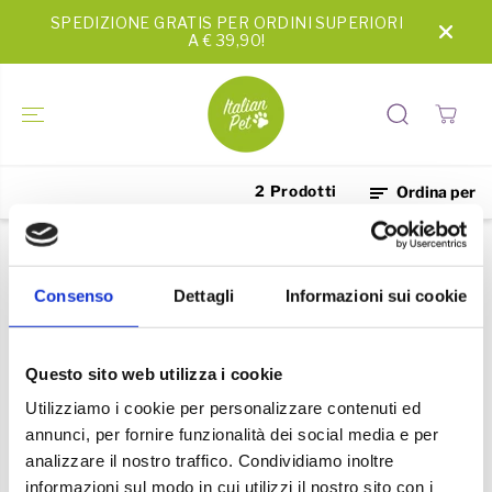
SALTA AL
SPEDIZIONE GRATIS PER ORDINI SUPERIORI
CONTENUTO
A € 39,90!
2 Prodotti
Ordina per
Consenso
Dettagli
Informazioni sui cookie
Questo sito web utilizza i cookie
Utilizziamo i cookie per personalizzare contenuti ed
annunci, per fornire funzionalità dei social media e per
analizzare il nostro traffico. Condividiamo inoltre
Crema all'Ossido di Zinco
Crema con Centella
informazioni sul modo in cui utilizzi il nostro sito con i