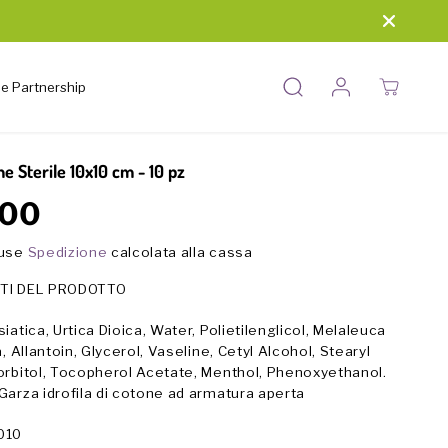
 e Partnership
e Sterile 10x10 cm - 10 pz
,00
luse
Spedizione
calcolata alla cassa
TI DEL PRODOTTO
iatica, Urtica Dioica, Water, Polietilenglicol, Melaleuca
a, Allantoin, Glycerol, Vaseline, Cetyl Alcohol, Stearyl
orbitol, Tocopherol Acetate, Menthol, Phenoxyethanol.
Garza idrofila di cotone ad armatura aperta
010