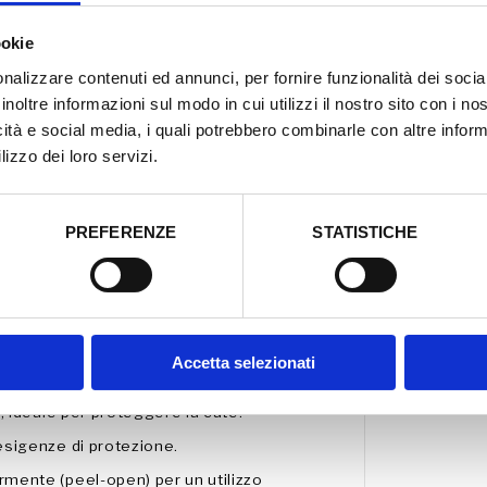
d
facilmente applicabile. Confezione 10
i
el-open.
ookie
c
a
nalizzare contenuti ed annunci, per fornire funzionalità dei socia
z
i
inoltre informazioni sul modo in cui utilizzi il nostro sito con i n
o
. Adatta al trattamento di ferite
icità e social media, i quali potrebbero combinarle con altre inform
n
e
e, ferite traumatiche e ragadi. Non
lizzo dei loro servizi.
S
iologici di guarigione tissutale.
t
e
r
PREFERENZE
STATISTICHE
i
alla cute danneggiata, garantendo
l
e
1
0
ni, ritardi cicatriziali di ferite, ferite
x
1
0
Accetta selezionati
c
che supportano la cura della cute.
m
-
i, ideale per proteggere la cute.
1
 esigenze di protezione.
0
p
rmente (peel-open) per un utilizzo
z