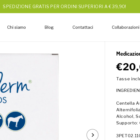
SPEDIZIONE GRATIS PER ORDINI SUPERIORI A € 39,90!
Chi siamo
Blog
Contattaci
Collaborazioni
Medicazion
€20
P
R
Tasse inc
E
Z
INGREDIEN
Z
O
Centella As
R
Alternifoli
E
Alcohol, S
G
Supporto: 
O
L
3PET02.11