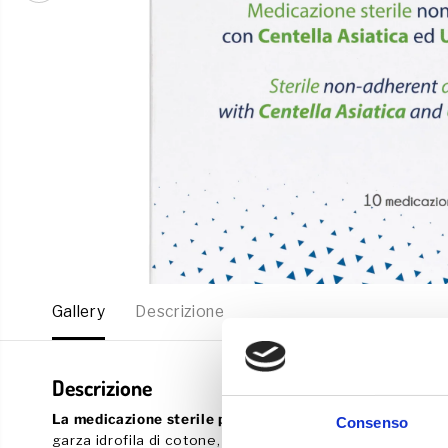
Gallery
Descrizione
Descrizione
La medicazione sterile per animali Fylladerm
®
Best Fri
Consenso
garza idrofila di cotone, a base di estratti naturali, è a