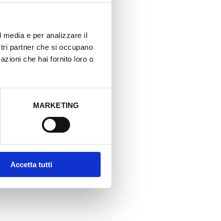
d
i
c
a
l media e per analizzare il
z
i
ostri partner che si occupano
o
azioni che hai fornito loro o
n
e
S
t
e
r
MARKETING
i
l
e
1
0
x
1
0
Accetta tutti
c
m
-
1
0
p
z