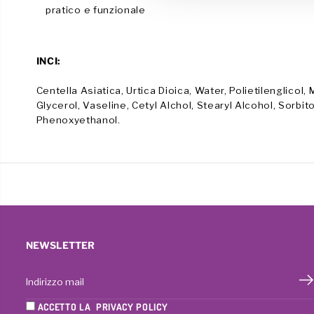
l
pratico e funzionale
c
o
n
INCI:
s
e
Centella Asiatica, Urtica Dioica, Water, Polietilenglicol, 
n
Glycerol, Vaseline, Cetyl Alchol, Stearyl Alcohol, Sorbi
Phenoxyethanol.
s
o
NEWSLETTER
ACCETTO LA
PRIVACY POLICY