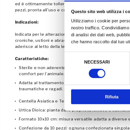
ed è ottimamente tollerata, conformabile, adattabile e 
pezzi, pronta all'uso e confezionata in busta singola pe
Questo sito web utilizza i c
Utilizziamo i cookie per perso
Indicazioni:
nostro traffico. Condividiamo 
Indicata per le alterazioni del tessuto dermo-epidermico
di analisi dei dati web, pubbl
croniche, ustioni e abrasioni, ritardi cicatriziali di ferit
che hanno raccolto dal tuo uti
aderisce al letto della lesione e favorisce i processi fis
S
Caratteristiche:
NECESSARI
e
Sterile e non aderente
: la medicazione non aderisce 
l
comfort per l’animale.
e
Adatta al trattamento di ferite croniche, ustioni e abrasio
z
traumatiche e ragadi.
i
Rifiuta
o
Centella Asiatica e Tea tree oil
: ingredienti naturali 
n
Urtica Dioica
: pianta dalle proprietà lenitive e calmant
e
d
Formato 10x10 cm
: misura versatile adatta a diverse
e
Confezione da 10 pezzi
: ognuna confezionata singola