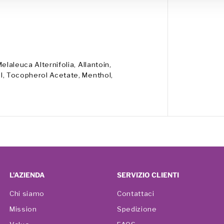
Melaleuca Alternifolia, Allantoin,
tol, Tocopherol Acetate, Menthol,
L'AZIENDA
SERVIZIO CLIENTI
Chi siamo
Contattaci
Mission
Spedizione