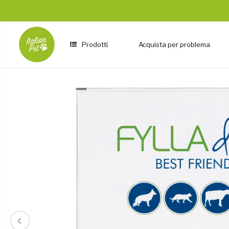
SALTA AL
CONTENUTO
Prodotti
Acquista per problema
PASSA ALLE
INFORMAZIONI
SUL
PRODOTTO