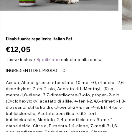
Disabituante repellente Italian Pet
€12,05
P
R
Tasse incluse
Spedizione
calcolata alla cassa
E
INGREDIENTI DEL PRODOTTO
Z
Z
Acqua, Alcool grasso etossilato, 10 mol EO, etanolo, 2,6-
O
dimethyloct-7-en-2-olo, Acetato di L-Menthyl, (R)-p-
R
menta-1,8-diene, 3,7-dimetiloctan-3-olo, propan-2-olo,
E
(Cyclohexyloxy) acetato di allile, 4-fenil-2,4,6-trimetil-1,3-
G
diossano, Etil tetraidro-3-pentil-2H-piran-4-il, Etil 4-tert-
O
butilcicloesile, Acetato benzilico, Etil 2-tert-
L
butilcicloesile, Mentolo, 2,4-dimetilcicloes-3-ene-1-
A
carbaldeide, Citrale, P-menta-1,4-diene, 7-metil-3-1,6-
R