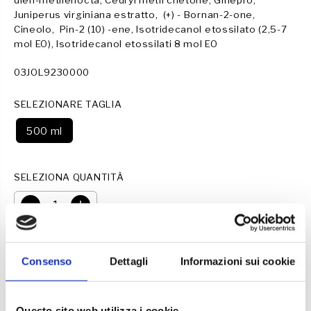
dien-metilenocta, Cedryl metil chetone, Ginepro,
E
Juniperus virginiana estratto, (+) - Bornan-2-one,
Cineolo, Pin-2 (10) -ene, Isotridecanol etossilato (2,5-7
mol EO), Isotridecanol etossilati 8 mol EO
03JOL9230000
SELEZIONARE TAGLIA
500 ml
SELEZIONA QUANTITÀ
D
A
i
u
m
m
i
e
AGGIUNGI AL CARRELLO
n
n
Consenso
Dettagli
Informazioni sui cookie
u
t
i
a
r
r
e
e
l
l
Questo sito web utilizza i cookie