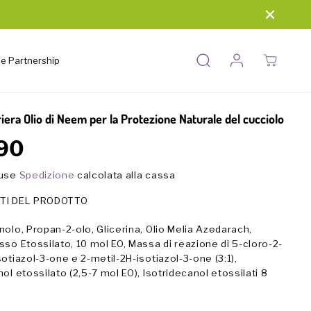
 e Partnership
iera Olio di Neem per la Protezione Naturale del cucciolo
90
luse
Spedizione
calcolata alla cassa
TI DEL PRODOTTO
nolo, Propan-2-olo, Glicerina, Olio Melia Azedarach,
sso Etossilato, 10 mol EO, Massa di reazione di 5-cloro-2-
sotiazol-3-one e 2-metil-2H-isotiazol-3-one (3:1),
ol etossilato (2,5-7 mol EO), Isotridecanol etossilati 8