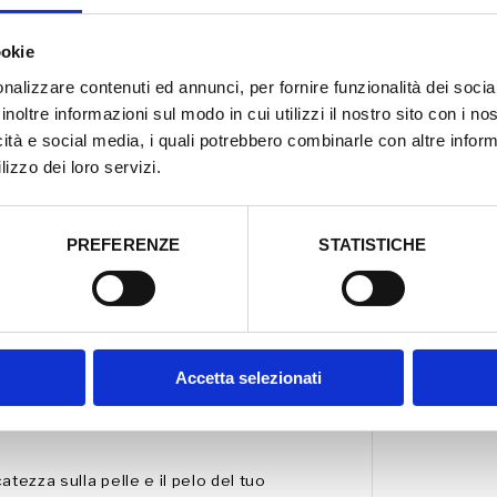
t
 e sicurezza.
à
p
ookie
di Neem, un potente olio vegetale con
e
r
aturale e affidabile per il tuo cane, gatto
nalizzare contenuti ed annunci, per fornire funzionalità dei socia
S
'aperto. Rispettando il suo olfatto
inoltre informazioni sul modo in cui utilizzi il nostro sito con i n
p
 suo pelo.
r
icità e social media, i quali potrebbero combinarle con altre inform
a
lizzo dei loro servizi.
y
e il tuo animale domestico meno
B
arassiti, aiutando a ridurre il rischio di
a
tuo pet da potenziali minacce con la
r
r
PREFERENZE
STATISTICHE
i
e
stratto dai semi dell'albero di neem
r
a
iammatorie, antimicrobiche e insetticida.
O
l
dratanti, l'olio di neem può essere
i
Accetta selezionati
o
ico. Può aiutare a lenire pruriti,
d
le del tuo animale domestico idratata e
i
N
e
e
ezza sulla pelle e il pelo del tuo
m