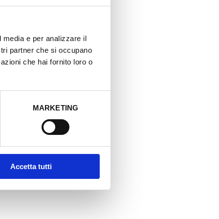
t
à
p
e
r
l media e per analizzare il
S
ostri partner che si occupano
p
r
azioni che hai fornito loro o
a
y
B
a
r
r
MARKETING
i
e
r
a
O
l
i
Accetta tutti
o
d
i
N
e
e
m