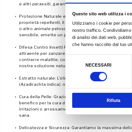
e altri parassiti, garantendoti al contempo tranquillità
Questo sito web utilizza i c
Protezione Naturale ed Efficace: Formulato con olio 
proprietà repellenti, il nostro spray offre una difesa n
Utilizziamo i cookie per perso
o altro animale peloso durante le sue esplorazioni all
nostro traffico. Condividiamo 
sensibile, emette un gradevole odore che non unge il
di analisi dei dati web, pubbl
che hanno raccolto dal tuo uti
Difesa Contro Insetti Fastidiosi: L'olio di Neem rend
attraente per zanzare, pulci, zecche, pappataci e altri p
S
contrarre malattie, come la leishmaniosi. Proteggi il 
NECESSARI
e
nostra soluzione naturale ed efficace.
l
Estratto naturale: L'olio di neem è un olio vegetale e
e
(Azadirachta indica), noto per le sue proprietà antinf
z
i
Cura della Pelle: Grazie alle sue proprietà lenitive e i
Rifiuta
o
benefico per la cura della pelle del tuo animale domest
n
irritazioni o arrossamenti cutanei, mantenendo la pel
e
sana.
d
Delicatezza e Sicurezza: Garantiamo la massima delicat
e