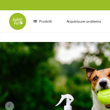
SALTA AL
CONTENUTO
Prodotti
Acquista per problema
PASSA ALLE
INFORMAZIONI
SUL
PRODOTTO