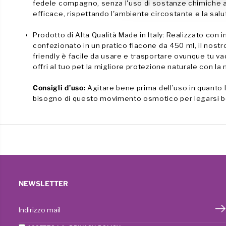
fedele compagno, senza l'uso di sostanze chimiche ag
l
efficace, rispettando l'ambiente circostante e la sal
c
o
Prodotto di Alta Qualità Made in Italy: Realizzato con i
n
confezionato in un pratico flacone da 450 ml, il nostr
s
friendly è facile da usare e trasportare ovunque tu vada
offri al tuo pet la migliore protezione naturale con la 
e
n
Consigli d’uso:
Agitare bene prima dell’uso in quanto l
s
bisogno di questo movimento osmotico per legarsi be
o
NEWSLETTER