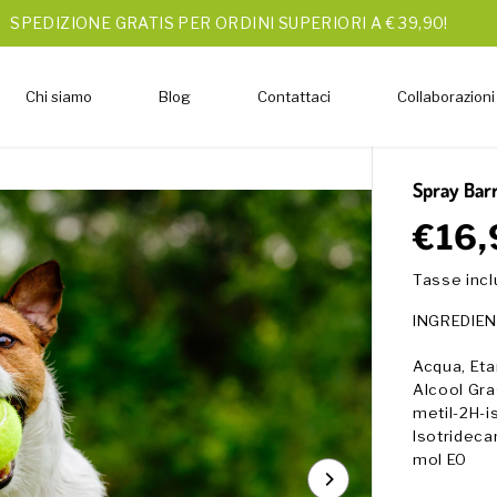
SPEDIZIONE GRATIS PER ORDINI SUPERIORI A € 39,90!
Chi siamo
Blog
Contattaci
Collaborazioni
Spray Barr
€16,
P
E
R
S
Tasse inc
E
A
Z
U
INGREDIEN
Z
R
O
I
Acqua, Eta
R
T
Alcool Gra
E
O
metil-2H-i
G
Isotridecan
O
mol EO
L