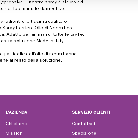
gressive. Il nostro spray è sicuro ed
p
e
ute del tuo animale domestico.
r
l
ngredienti di altissima qualità e
a
o Spray Barriera Olio di Neem Eco-
P
r
. Adatto per animali di tutte le taglie,
o
nostra soluzione Made in Italy.
t
e
z
e particelle dell’olio di neem hanno
i
ne al resto della soluzione.
o
n
e
N
a
t
u
r
a
l
e
L'AZIENDA
SERVIZIO CLIENTI
d
e
Chi siamo
Contattaci
l
c
Mission
Spedizione
u