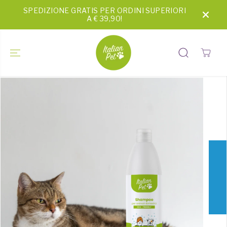
SALTA AL
SPEDIZIONE GRATIS PER ORDINI SUPERIORI
CONTENUTO
A € 39,90!
PASSA ALLE
INFORMAZI
ONI SUL
PRODOTTO