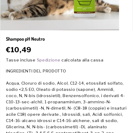
Shampoo pH Neutro
€10,49
P
R
Tasse incluse
Spedizione
calcolata alla cassa
E
INGREDIENTI DEL PRODOTTO
Z
Z
Acqua, Cloruro di sodio, Alcol, C12-14, etossilati solfato,
O
sodio <2,5 EO, Oleato di potassio (sapone), Ammidi,
R
coco, N, N-bis (idrossietil), Benzensolfonico, i derivati ​​4-
E
C10-13-sec-alchil, 1-propanaminium, 3-ammino-N-
G
(carbossimetil) -N, N-dimetil, N- (C8-18 (coppie) e insaturi
O
acile C18) opere derivate., Idrossidi, sali, Acidi solfonici,
L
C14-16-alcano idrossi e C14-16-alchene, sali di sodio,
A
Glicerina, N, N-bis- (carbossimetil) -DL alaninato
R