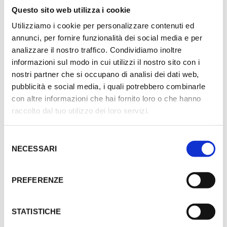
1PET021SN500
Questo sito web utilizza i cookie
Utilizziamo i cookie per personalizzare contenuti ed
SELEZIONARE TAGLIA
annunci, per fornire funzionalità dei social media e per
500 ml
analizzare il nostro traffico. Condividiamo inoltre
informazioni sul modo in cui utilizzi il nostro sito con i
nostri partner che si occupano di analisi dei dati web,
SELEZIONA QUANTITÀ
pubblicità e social media, i quali potrebbero combinarle
con altre informazioni che hai fornito loro o che hanno
D
A
raccolto dal tuo utilizzo dei loro servizi.
i
u
m
m
i
e
S
AGGIUNGI AL CARRELLO
n
n
u
t
NECESSARI
e
i
a
l
r
r
e
e
e
PREFERENZE
l
l
z
a
a
q
q
i
u
u
o
STATISTICHE
a
a
n
n
n