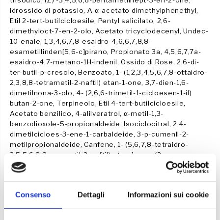
trisodico, (Z) -3,4,5,6,6-pentametilhept-3-en-2-one,
E
idrossido di potassio, Α-α-acetato dimethylphenethyl,
Etil 2-tert-butilcicloesile, Pentyl salicilato, 2,6-
dimethyloct-7-en-2-olo, Acetato tricyclodecenyl, Undec-
10-enale, 1,3,4,6,7,8-esaidro-4,6,6,7,8,8-
esametillinden[5,6-c]pirano, Propionato 3a, 4,5,6,7,7a-
esaidro-4,7-metano-1H-indenil, Ossido di Rose, 2,6-di-
ter-butil-p-cresolo, Benzoato, 1- (1,2,3,4,5,6,7,8-ottaidro-
2,3,8,8-tetrametil-2-naftil) etan-1-one, 3,7-dien-1,6-
dimetilnona-3-olo, 4- (2,6,6-trimetil-1-cicloesen-1-il)
butan-2-one, Terpineolo, Etil 4-tert-butilcicloesile,
Acetato benzilico, 4-alilveratrol, α-metil-1,3-
benzodioxole-5-propionaldeide, Isociclocitral, 2,4-
dimetilcicloes-3-ene-1-carbaldeide, 3-p-cumenIl-2-
metilpropionaldeide, Canfene, 1- (5,6,7,8-tetraidro-
3,5,5,6,8,8-esametil-2-naftil) etan-1-one, (3-
metilbutossi) acetato di allile, (3E) -Oxaciclohexadec-3-
en-2-on per, 6-terz-butil-1,1-dimetilindano-4-il
metilchetone, 4-metilanisolo, 4-metil-3-decen-5-olo,
Consenso
Dettagli
Informazioni sui cookie
Massa di reazione di 5-cloro-2- metil-2H-isotiazol-3-one
e 2-metil-2H-isotiazol-3-one (3:1)