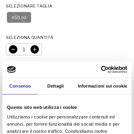
E
SELEZIONARE TAGLIA
450 ml
SELEZIONA QUANTITÀ
D
A
i
u
m
m
i
e
ESAURITO
n
n
u
t
i
a
r
r
Consenso
Dettagli
Informazioni sui cookie
e
e
l
l
Descrizione
a
a
q
q
Questo sito web utilizza i cookie
u
u
Spray Barriera Olio di Neem: Il nostro Spray Barriera
a
a
Olio di Neem Eco-friendly è la soluzione naturale
Utilizziamo i cookie per personalizzare contenuti ed
n
n
ideale per rendere il tuo affettuoso amico peloso
t
t
annunci, per fornire funzionalità dei social media e per
i
i
meno attraente per pulci, zecche e altri parassiti,
analizzare il nostro traffico. Condividiamo inoltre
t
t