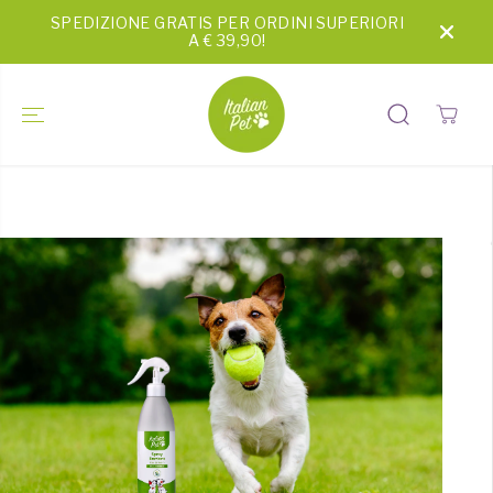
SALTA AL
SPEDIZIONE GRATIS PER ORDINI SUPERIORI
CONTENUTO
A € 39,90!
PASSA ALLE
INFORMAZI
ONI SUL
PRODOTTO