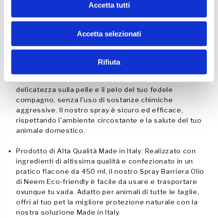
c
Accetta tutti
e
e
Cura della Pelle: Grazie alle sue proprietà lenitive e
r
r
o
idratanti, l'olio di neem può essere benefico per la cura
l
l
n
della pelle del tuo animale domestico. Può aiutare a
a
a
Accetta selezionati
P
P
s
lenire pruriti, irritazioni o arrossamenti cutanei,
r
r
e
mantenendo la pelle del tuo animale domestico
o
o
idratata e sana.
t
t
n
Rifiuta
e
e
s
z
z
Delicatezza e Sicurezza: Garantiamo la massima
i
i
o
delicatezza sulla pelle e il pelo del tuo fedele
o
o
n
n
compagno, senza l'uso di sostanze chimiche
e
e
aggressive. Il nostro spray è sicuro ed efficace,
N
N
rispettando l'ambiente circostante e la salute del tuo
a
a
t
t
animale domestico.
u
u
r
r
Prodotto di Alta Qualità Made in Italy: Realizzato con
a
a
ingredienti di altissima qualità e confezionato in un
l
l
e
e
pratico flacone da 450 ml, il nostro Spray Barriera Olio
d
d
di Neem Eco-friendly è facile da usare e trasportare
e
e
ovunque tu vada. Adatto per animali di tutte le taglie,
l
l
c
c
offri al tuo pet la migliore protezione naturale con la
u
u
nostra soluzione Made in Italy.
c
c