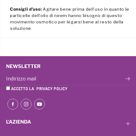
c
c
i
i
Consigli d’uso:
Agitare bene prima dell’uso in quanto le
o
o
particelle dell’olio di neem hanno bisogno di questo
l
l
movimento osmotico per legarsi bene al resto della
o
o
soluzione.
NEWSLETTER
ACCETTO LA
PRIVACY POLICY
L'AZIENDA