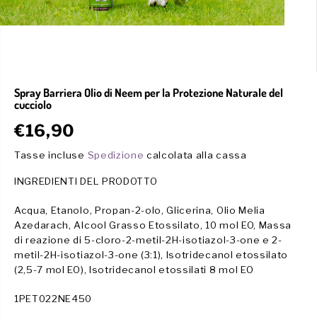
Spray Barriera Olio di Neem per la Protezione Naturale del
cucciolo
€16,90
P
E
R
S
Tasse incluse
Spedizione
calcolata alla cassa
E
A
INGREDIENTI DEL PRODOTTO
Z
U
Z
R
Acqua, Etanolo, Propan-2-olo, Glicerina, Olio Melia
O
I
Azedarach, Alcool Grasso Etossilato, 10 mol EO, Massa
R
T
di reazione di 5-cloro-2-metil-2H-isotiazol-3-one e 2-
E
O
metil-2H-isotiazol-3-one (3:1), Isotridecanol etossilato
G
(2,5-7 mol EO), Isotridecanol etossilati 8 mol EO
O
L
1PET022NE450
A
R